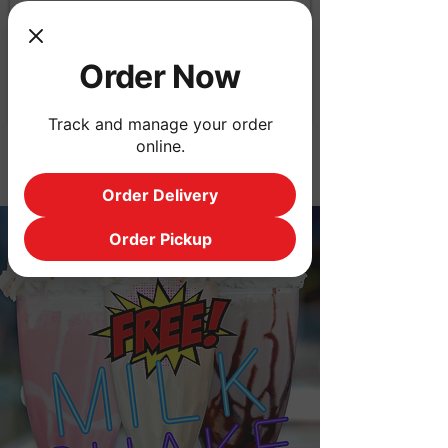
Order Now
Track and manage your order
online.
CONTÁCTENOS
Order Delivery
Order Pickup